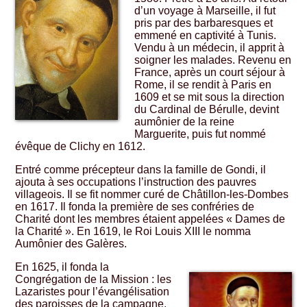
d’un voyage à Marseille, il fut
pris par des barbaresques et
emmené en captivité à Tunis.
Vendu à un médecin, il apprit à
soigner les malades. Revenu en
France, après un court séjour à
Rome, il se rendit à Paris en
1609 et se mit sous la direction
du Cardinal de Bérulle, devint
aumônier de la reine
Marguerite, puis fut nommé
évêque de Clichy en 1612.
Entré comme précepteur dans la famille de Gondi, il
ajouta à ses occupations l’instruction des pauvres
villageois. Il se fit nommer curé de Châtillon-les-Dombes
en 1617. Il fonda la première de ses confréries de
Charité dont les membres étaient appelées « Dames de
la Charité ». En 1619, le Roi Louis XIII le nomma
Aumônier des Galères.
En 1625, il fonda la
Congrégation de la Mission : les
Lazaristes pour l’évangélisation
des paroisses de la campagne.