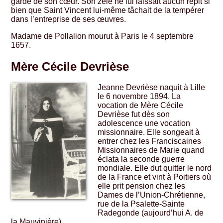
garde de son cœur. Son zèle ne lui laissait aucun répit si
bien que Saint Vincent lui-même tâchait de la tempérer
dans l’entreprise de ses œuvres.
Madame de Pollalion mourut à Paris le 4 septembre
1657.
Mère Cécile Devrièse
Jeanne Devrièse naquit à Lille
le 6 novembre 1894. La
vocation de Mère Cécile
Devrièse fut dès son
adolescence une vocation
missionnaire. Elle songeait à
entrer chez les Franciscaines
Missionnaires de Marie quand
éclata la seconde guerre
mondiale. Elle dut quitter le nord
de la France et vint à Poitiers où
elle prit pension chez les
Dames de l’Union-Chrétienne,
rue de la Psalette-Sainte
Radegonde (aujourd’hui A. de
la Mauvinière).