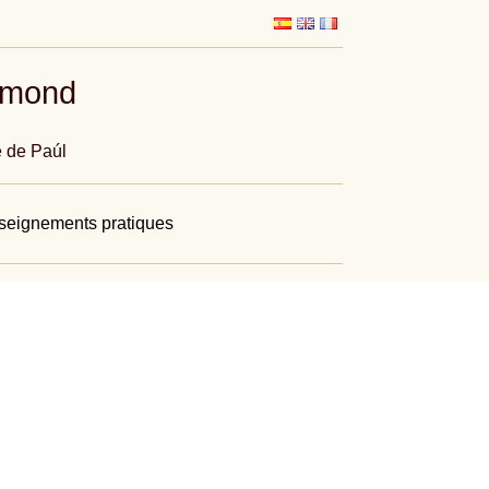
umond
e de Paúl
eignements pratiques