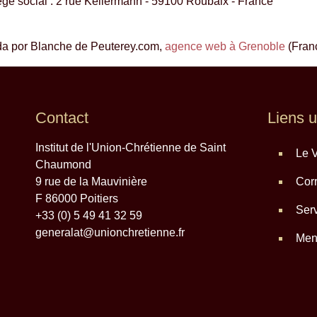
e social : 2 rue Kellermann - 59100 Roubaix - France
da por Blanche de Peuterey.com,
agence web à Grenoble
(Fran
Contact
Liens u
Institut de l'Union-Chrétienne de Saint
Le V
Chaumond
9 rue de la Mauvinière
Corr
F 86000 Poitiers
Serv
+33 (0) 5 49 41 32 59
generalat@unionchretienne.fr
Ment