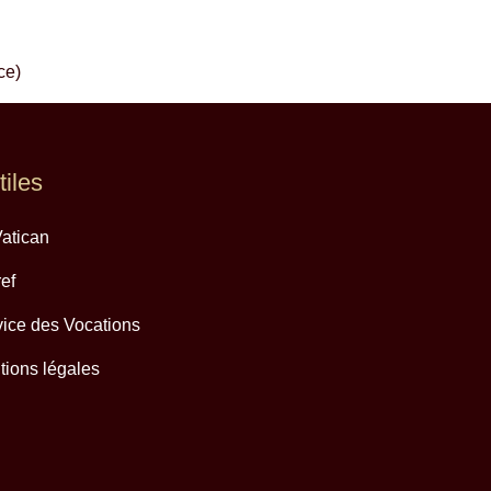
ce)
tiles
atican
ef
ice des Vocations
ions légales