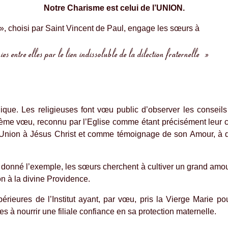
Notre Charisme est celui de l’UNION.
», choisi par Saint Vincent de Paul, engage les sœurs à
 entre elles par le lien indissoluble de la dilection fraternelle »
ique. Les religieuses font vœu public d’observer les conseil
ième vœu, reconnu par l’Eglise comme étant précisément leur 
 Union à Jésus Christ et comme témoignage de son Amour, à de
n a donné l’exemple, les sœurs cherchent à cultiver un grand amo
n à la divine Providence.
rieures de l’Institut ayant, par vœu, pris la Vierge Marie pour
 à nourrir une filiale confiance en sa protection maternelle.