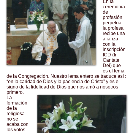
En la
ceremonia
de
profesión
perpetua,
la profesa
recibe una
alianza
con la
inscripción
ICD (In
Caritate
Dei) que
es el lema
de la Congregación. Nuestro lema entero se traduce así :
“en la caridad de Dios y la paciencia de Cristo” y es el
signo de la fidelidad de Dios que nos amó a nosotros
primero.
La
formación
de la
religiosa
no se
acaba con
los votos