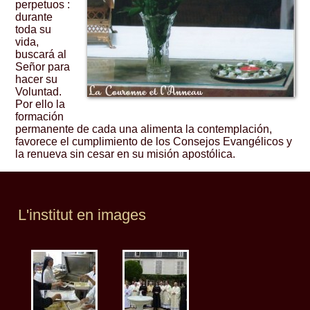
perpetuos :
durante
toda su
vida,
buscará al
Señor para
hacer su
Voluntad.
Por ello la
formación
permanente de cada una alimenta la contemplación,
favorece el cumplimiento de los Consejos Evangélicos y
la renueva sin cesar en su misión apostólica.
L'institut en images